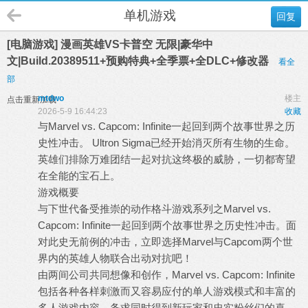
单机游戏
回复
[电脑游戏] 漫画英雄VS卡普空 无限|豪华中
文|Build.20389511+预购特典+全季票+全DLC+修改器
看全
部
mtdwo
楼主
点击重新加载
2026-5-9 16:44:23
收藏
与Marvel vs. Capcom: Infinite一起回到两个故事世界之历
史性冲击。 Ultron Sigma已经开始消灭所有生物的生命。
英雄们排除万难团结一起对抗这终极的威胁，一切都寄望
在全能的宝石上。
游戏概要
与下世代备受推崇的动作格斗游戏系列之Marvel vs.
Capcom: Infinite一起回到两个故事世界之历史性冲击。面
对此史无前例的冲击，立即选择Marvel与Capcom两个世
界内的英雄人物联合出动对抗吧！
由两间公司共同想像和创作，Marvel vs. Capcom: Infinite
包括各种各样刺激而又容易应付的单人游戏模式和丰富的
多人游戏内容，务求同时得到新玩家和忠实粉丝们的喜