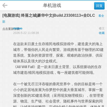
单机游戏
回复
[电脑游戏] 终落之城|豪华中文|Build.23308113+全DLC
看全
部
mtdwo
楼主
点击重新加载
2026-5-22 11:08:28
收藏
在这款末日废土生存殖民地模拟游戏中，建造庞大的海上
城市，带领你的人民走向繁荣。游戏拥有基于物理的3D建
造系统、复杂的资源管理、探索、艰难的政治抉择、供应
链体系以及强大的沙盒模式。
《All Will Fall》是一款末日废土背景、以系统驱动的生存
城市建造/殖民地模拟游戏，每一座建筑都可能倒塌。
在一个被无尽汪洋吞噬的垂死世界中，你的目标是将一个
小小的定居地发展为你梦想中的庞大垂直城市。掌握一套
深度创新的3D建造系统（采用现实物理模拟），在管理资
源、物流、生产链、社会需求、随机事件与世界探索的同
时，让城市持续繁荣。完成8个精心制作的场景，体验各具