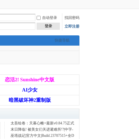
自动登录
找回密码
登录
立即注册
快捷导航
恋活2! Sunshine中文版
AI少女
暗黑破坏神2重制版
太吾绘卷：天幕心帷+最新v0.84.75正式
末日降临! 被美女们关进避难所!?|中字-
巫塔战记|官方中文|Build.23707515+全D