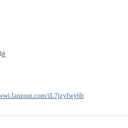
址
/wwi.lanzout.com/iL7jzyfwy6b