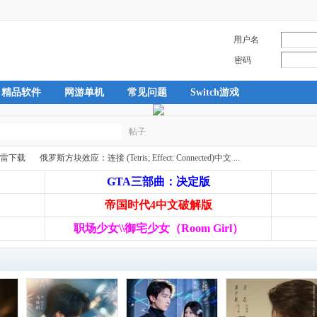
用户名
密码
精品软件
网游单机
常见问题
Switch游戏
帖子
搜
雷下载
俄罗斯方块效应：连接 (Tetris; Effect: Connected)中文 ...
GTA三部曲：决定版
帝国时代4中文破解版
索
›
职场少女\\御宅少女（Room Girl）