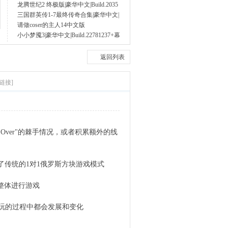
龙腾世纪2 终极版|豪华中文|Build.2035
三国群英传1-7最终传奇合集|豪华中文|
请做coser的主人14中文版
小小梦魇3|豪华中文|Build.22781237+幕
返回列表
链接]
 Over"的棘手情况，或者积累额外的线
颠覆了传统的1对1俄罗斯方块游戏模式
整体进行游戏
玩的过程中都会发展和变化