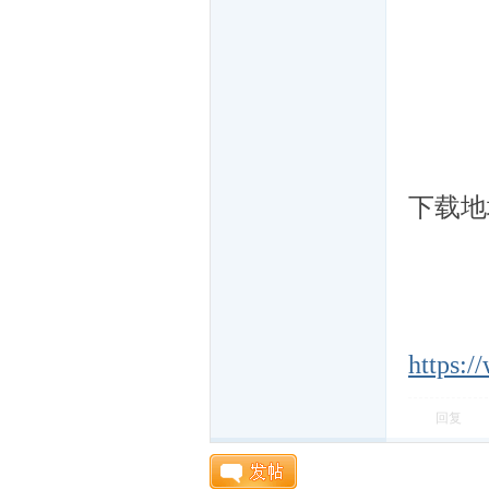
机
下载地
https:/
游
回复