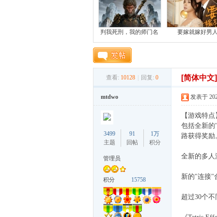
机
判我死刑，我的师门名
要嫁就嫁好男
[简体中文
查看:
10128
|
回复:
0
mtdwo
发表于 2022-
【游戏特点
包括全新的"
游
3499
91
1万
路获得奖励
主题
回帖
积分
全新的多人游
管理员
新的"连接
积分
15758
超过30个