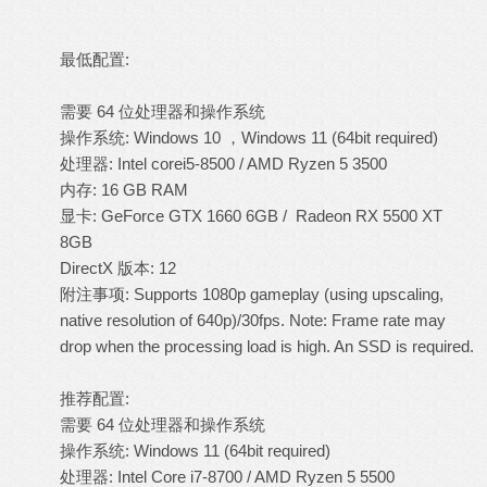
最低配置:
需要 64 位处理器和操作系统
操作系统: Windows 10 ，Windows 11 (64bit required)
处理器: Intel corei5-8500 / AMD Ryzen 5 3500
内存: 16 GB RAM
显卡: GeForce GTX 1660 6GB / Radeon RX 5500 XT
8GB
DirectX 版本: 12
附注事项: Supports 1080p gameplay (using upscaling,
native resolution of 640p)/30fps. Note: Frame rate may
drop when the processing load is high. An SSD is required.
推荐配置:
需要 64 位处理器和操作系统
操作系统: Windows 11 (64bit required)
处理器: Intel Core i7-8700 / AMD Ryzen 5 5500