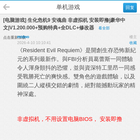
单机游戏
回复
[电脑游戏] 生化危机9 安魂曲 非虚拟机 安装即撸|豪华中
文|V1.200.000+预购特典+全DLC+修改器
看全部
mtdwo
楼主
点击重新加载
2026-4-10 10:10:41
收藏
《Resident Evil Requiem》是開創生存恐怖新紀
元的系列最新作。與FBI分析員葛蕾斯一同體驗
令人渾身顫抖的恐懼，並與資深特工里昂一同感
受戰勝死亡的爽快感。雙角色的遊戲體驗，以及
圍繞二人縱橫交錯的劇情，絕對能撼動玩家的精
神深處。
非虚拟机，不用设置电脑BIOS， 安装即撸