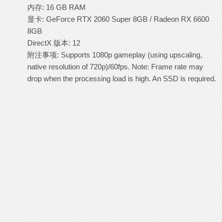
内存: 16 GB RAM
显卡: GeForce RTX 2060 Super 8GB / Radeon RX 6600
8GB
DirectX 版本: 12
附注事项: Supports 1080p gameplay (using upscaling,
native resolution of 720p)/60fps. Note: Frame rate may
drop when the processing load is high. An SSD is required.