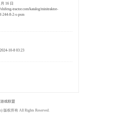
7 月 16 日
//shifeng-tractor.com/katalog/minitraktor-
sf-244-8-2-s-psm
2024-10-8 03:23
件游戏联盟
om) 版权所有 All Rights Reserved.