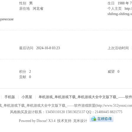
性别
男
生日
1988 年 
居住地
河北省
个人主页
http:
shifeng-shifeng-
орические
最后访问
2024-10-8 03:23
上次活动时间
积分
2
威望
0
贡献
0
|
手机版
|
小黑屋
|
单机游戏_单机游戏下载_单机游戏大全中文版下载_——软
戏_单机游戏下载_单机游戏大全中文版下载_——软件游戏联盟
(http://www.512youxi.c
风格购买及设计联系：13450110120 15813025137 QQ：21400445 8821775
Powered by
Discuz!
X3.4
技术支持:
克米设计