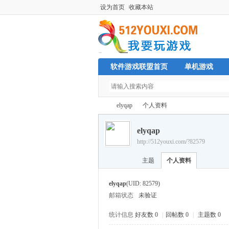
设为首页
收藏本站
软件游戏联盟首页
单机游戏
elyqap
个人资料
elyqap
http://512youxi.com/?82579
单
›
›
主题
个人资料
elyqap
(UID: 82579)
邮箱状态
未验证
统计信息
好友数 0
|
回帖数 0
|
主题数 0