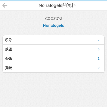
Nonatogels的资料
点击重新加载
Nonatogels
积分
2
威望
0
金钱
2
贡献
0