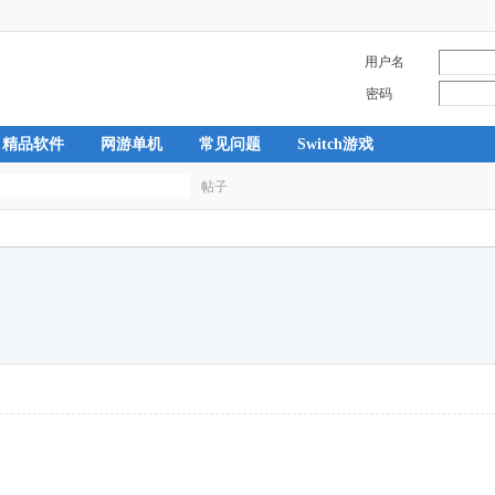
用户名
密码
精品软件
网游单机
常见问题
Switch游戏
帖子
搜
索