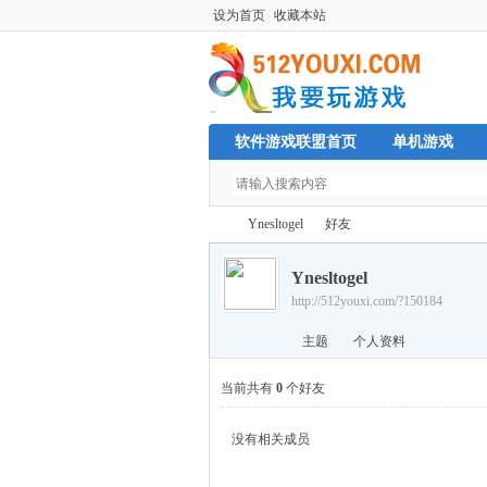
设为首页
收藏本站
软件游戏联盟首页
单机游戏
Ynesltogel
好友
Ynesltogel
http://512youxi.com/?150184
单
›
›
主题
个人资料
当前共有
0
个好友
没有相关成员